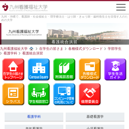
togg
navi
九州・沖縄で、看護師・社会福祉士・理学療法士・はり師・きゅう師・歯科衛生士を目指す人のた
めの大学
看護統合演習
九州看護福祉大学
在学生の皆さま
各種様式ダウンロード
学部学生
看護学科
看護統合演習
看護学科
基礎看護学
老年看護学
小児看護学