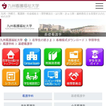
togg
navi
九州・沖縄で、看護師・社会福祉士・理学療法士・はり師・きゅう師・歯科衛生士を目指す人のた
めの大学
基礎看護学
九州看護福祉大学
在学生の皆さま
各種様式ダウンロード
学部学生
看護学科
基礎看護学
看護学科
基礎看護学
老年看護学
小児看護学