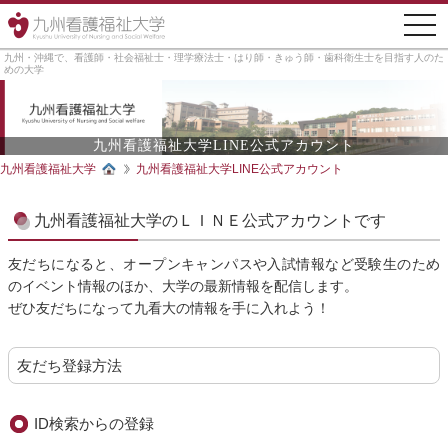
togg
navi
九州・沖縄で、看護師・社会福祉士・理学療法士・はり師・きゅう師・歯科衛生士を目指す人のた
めの大学
九州看護福祉大学LINE公式アカウント
九州看護福祉大学
九州看護福祉大学LINE公式アカウント
九州看護福祉大学のＬＩＮＥ公式アカウントです
友だちになると、オープンキャンパスや入試情報など受験生のため
のイベント情報のほか、大学の最新情報を配信します。
ぜひ友だちになって九看大の情報を手に入れよう！
友だち登録方法
ID検索からの登録