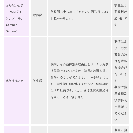
からないとき
学生証と
（
PC
ログイ
教務課へ申し出てください。再発行には
3
手数料が
教務課
ン、メール、
日程かかります。
必要で
Campus
す。
Square
）
事情によ
り、必要
書類の添
付を求め
疾病、その他特別の理由により、２ヶ月以
る場合が
上修学できないときは、学長の許可を得て
ありま
休学することができます。「休学願」によ
休学するとき
学生課
す。
り、学生課に願い出てください。休学期間
事前に指
は１年以内です。なお、休学期間の開始日
導教員及
を遡ることはできません。
び学科長
と相談し
てくださ
い。
事前に指