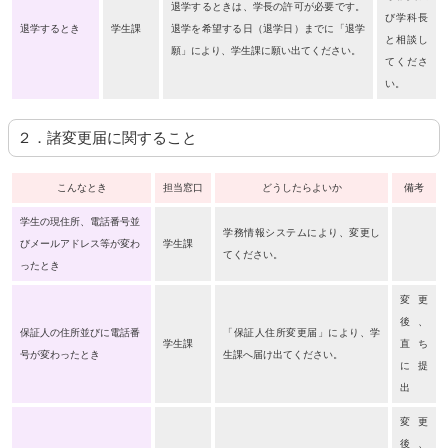
退学するときは、学長の許可が必要です。
び学科長
退学するとき
学生課
退学を希望する日（退学日）までに「退学
と相談し
願」により、学生課に願い出てください。
てくださ
い。
２．諸変更届に関すること
こんなとき
担当窓口
どうしたらよいか
備考
学生の現住所、電話番号並
学務情報システムにより、変更し
びメールアドレス等が変わ
学生課
てください。
ったとき
変更
後、
保証人の住所並びに電話番
「保証人住所変更届」により、学
学生課
直ち
号が変わったとき
生課へ届け出てください。
に提
出
変更
後、