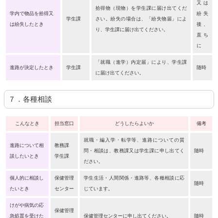
又は
拾得物（現物）を学生課に届け出てくだ
学内で物品を拾得又
紛失
学生課
さい。紛失の場合は、「紛失物届」によ
は紛失したとき
後、
り、学生課に届け出てください。
直ち
に
「就職（進学）内定届」により、学生課
進路が決定したとき
学生課
随時
に届け出てください。
７．各種相談
こんなとき
担当窓口
どうしたらよいか
備考
就職・編入学・転学等、進路についての質
進路について相
教務課
問・相談は、教務課又は学生課に申し出てく
随時
談したいとき
学生課
ださい。
個人的に相談し
保健管理
学生生活・人間関係・進路等、各種相談に応
随時
たいとき
センター
じています。
けがや病気の応
保健管理
急処置を受けた
保健管理センターに申し出てください。
随時