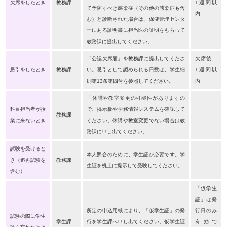
欠席をしたとき
教務課
1週間以
て予防すべき感染症（その他の感染症も含
内
む）と診断された場合は、保健管理センタ
ーにある証明書に担当医の証明をもらって
教務課に提出してください。
「公認欠席届」を教務課に提出してくださ
欠席後、
忌引をしたとき
教務課
い。忌引として認められる日数は、学生細
1週間以
則第13条第四号を参照してください。
内
「休講や教室変更の可能性がありますの
科目担当者が授
で、掲示板や学務情報システムを確認して
教務課
業に来ないとき
ください。休講や教室変更でない場合は教
務課に申し出てください。
試験を受けると
本人照合のために、学生証が必要です。学
き（追再試験を
教務課
生証を机上に提示して受験してください。
含む）
「仮学生
証」は発
所定の申込用紙により、「仮学生証」の発
行日のみ
試験の際に学生
学生課
行を学生課へ申し出てください。仮学生証
有効で