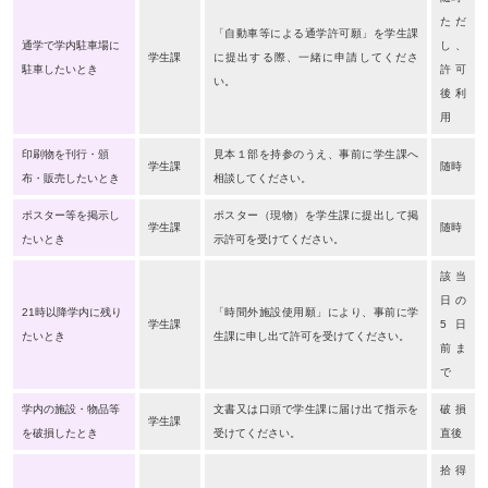
ただ
「自動車等による通学許可願」を学生課
通学で学内駐車場に
し、
学生課
に提出する際、一緒に申請してくださ
駐車したいとき
許可
い。
後利
用
印刷物を刊行・頒
見本１部を持参のうえ、事前に学生課へ
学生課
随時
布・販売したいとき
相談してください。
ポスター等を掲示し
ポスター（現物）を学生課に提出して掲
学生課
随時
たいとき
示許可を受けてください。
該当
日の
21時以降学内に残り
「時間外施設使用願」により、事前に学
学生課
5日
たいとき
生課に申し出て許可を受けてください。
前ま
で
学内の施設・物品等
文書又は口頭で学生課に届け出て指示を
破損
学生課
を破損したとき
受けてください。
直後
拾得