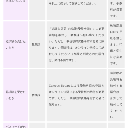
証を忘れたとき
を机上に提示して受験してください。
す。手数
料が必要
です。
教務課窓
「試験欠席届（追試験受験申請）」に必要
口にて用
書類を添付し、教務課へ願い出てくださ
紙を渡し
追試験を受けた
い。ただし、単位取得資格を有する者に限
教務課
ます。印
いとき
ります。受験料は、オンライン決済にて納
鑑と学生
付してください（免除と判定された場合
証が必要
は、納付不要です）。
です。
追試験の
受験料も
Campus Squareによる受験科目の申請と
納付する
再試験を受けた
オンライン決済による受験料の納付が必要
場合は、
教務課
いとき
です。ただし、単位取得資格を有する者に
合算して
限ります。
納付して
くださ
い。
パスワードがわ