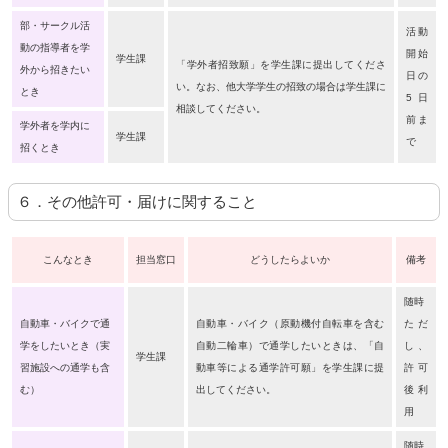
部・サークル活
活動
動の指導者を学
開始
学生課
「学外者招致願」を学生課に提出してくださ
外から招きたい
日の
い。なお、他大学学生の招致の場合は学生課に
とき
5日
相談してください。
前ま
学外者を学内に
学生課
で
招くとき
６．その他許可・届けに関すること
こんなとき
担当窓口
どうしたらよいか
備考
随時
自動車・バイクで通
自動車・バイク（原動機付自転車を含む
ただ
学をしたいとき（実
自動二輪車）で通学したいときは、「自
し、
学生課
習施設への通学も含
動車等による通学許可願」を学生課に提
許可
む）
出してください。
後利
用
随時