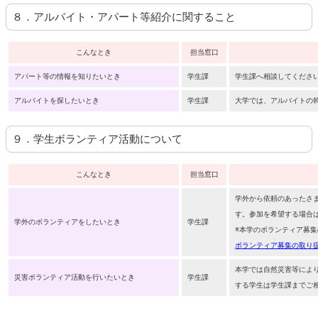
８．アルバイト・アパート等紹介に関すること
こんなとき
担当窓口
アパート等の情報を知りたいとき
学生課
学生課へ相談してくださ
アルバイトを探したいとき
学生課
大学では、アルバイトの
９．学生ボランティア活動について
こんなとき
担当窓口
学外から依頼のあったさ
す。参加を希望する場合
学外のボランティアをしたいとき
学生課
※本学のボランティア募
ボランティア募集の取り
本学では自然災害等によ
災害ボランティア活動を行いたいとき
学生課
する学生は学生課までご