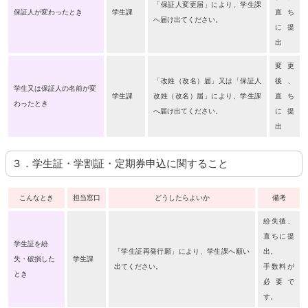
「保証人変更届」により、学生課
保証人が変わったとき
学生課
直ち
へ届け出てください。
に提
出
変更
「改姓（改名）届」又は「保証人
後、
学生又は保証人の名前が変
学生課
改姓（改名）届」により、学生課
直ち
わったとき
へ届け出てください。
に提
出
３．学生証・学割証・定期券申込に関すること
こんなとき
担当窓口
どうしたらよいか
備考
紛失後、
直ちに提
学生証を紛
「学生証再発行願」により、学生課へ願い
出。
失・破損した
学生課
出てください。
手数料が
とき
必要で
す。