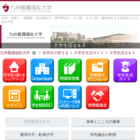
九州・沖縄で、看護師・社会福祉士・理学療法士・はり師・きゅう師・歯科衛生士を目指す人のた
めの大学
大学生活Ｑ＆Ａ
九州看護福祉大学
在学生の皆さま
大学生生活ガイド
大学生活Ｑ＆Ａ
大学生活Ｑ＆Ａ
身体とこころの健康
通学許可・駐車許可
学内施設の利用