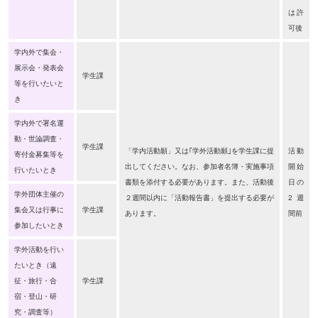
は許
可後
学内外で集会・
展示会・発表会
学生課
等を行いたいと
き
学内外で署名運
動・世論調査・
学生課
「学内活動願」又は｢学外活動願｣を学生課に提
活動
寄付金募集等を
出してください。なお、参加者名簿・実施事項
開始
行いたいとき
書類を添付する必要があります。また、活動後
日の
学外団体主催の
２週間以内に「活動報告書」を提出する必要が
2週
集会又は行事に
学生課
あります。
間前
参加したいとき
学外活動を行い
たいとき（遠
征・旅行・合
学生課
宿・登山・研
究・調査等）