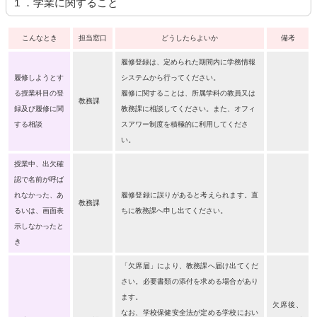
１．学業に関すること
こんなとき
担当窓口
どうしたらよいか
備考
履修登録は、定められた期間内に学務情報
履修しようとす
システムから行ってください。
る授業科目の登
履修に関することは、所属学科の教員又は
教務課
録及び履修に関
教務課に相談してください。また、オフィ
する相談
スアワー制度を積極的に利用してくださ
い。
授業中、出欠確
認で名前が呼ば
れなかった、あ
履修登録に誤りがあると考えられます。直
教務課
るいは、画面表
ちに教務課へ申し出てください。
示しなかったと
き
「欠席届」により、教務課へ届け出てくだ
さい。必要書類の添付を求める場合があり
ます。
欠席後、
なお、学校保健安全法が定める学校におい