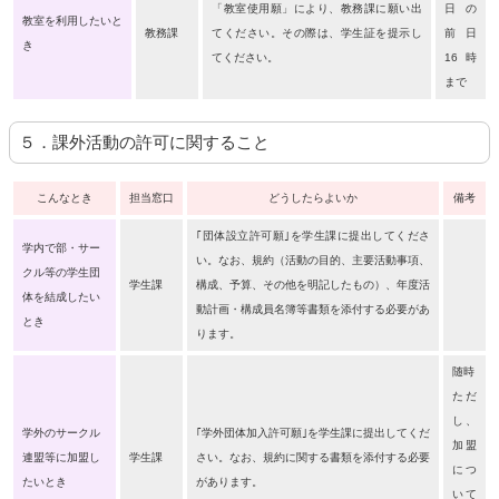
「教室使用願」により、教務課に願い出
日の
教室を利用したいと
教務課
てください。その際は、学生証を提示し
前日
き
てください。
16時
まで
５．課外活動の許可に関すること
こんなとき
担当窓口
どうしたらよいか
備考
｢団体設立許可願｣を学生課に提出してくださ
学内で部・サー
い。なお、規約（活動の目的、主要活動事項、
クル等の学生団
学生課
構成、予算、その他を明記したもの）、年度活
体を結成したい
動計画・構成員名簿等書類を添付する必要があ
とき
ります。
随時
ただ
し、
学外のサークル
｢学外団体加入許可願｣を学生課に提出してくだ
加盟
連盟等に加盟し
学生課
さい。なお、規約に関する書類を添付する必要
につ
たいとき
があります。
いて