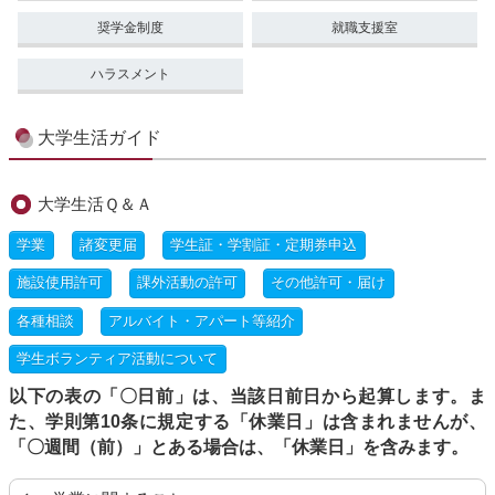
奨学金制度
就職支援室
ハラスメント
大学生活ガイド
大学生活Ｑ＆Ａ
学業
諸変更届
学生証・学割証・定期券申込
施設使用許可
課外活動の許可
その他許可・届け
各種相談
アルバイト・アパート等紹介
学生ボランティア活動について
以下の表の「〇日前」は、当該日前日から起算します。ま
た、学則第10条に規定する「休業日」は含まれませんが、
「〇週間（前）」とある場合は、「休業日」を含みます。