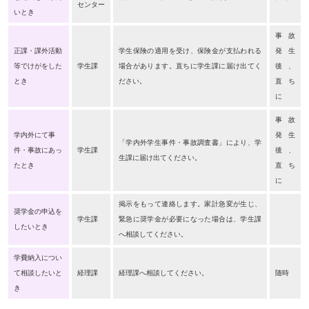
センター
いとき
事故
正課・課外活動
学生保険の適用を受け、保険金が支払われる
発生
等でけがをした
学生課
場合があります。直ちに学生課に届け出てく
後、
とき
ださい。
直ち
に
事故
学内外にて事
発生
「学内外学生事件・事故調査書」により、学
件・事故にあっ
学生課
後、
生課に届け出てください。
たとき
直ち
に
掲示をもって連絡します。家計急変が生じ、
奨学金の申込を
学生課
緊急に奨学金が必要になった場合は、学生課
したいとき
へ相談してください。
学費納入につい
て相談したいと
経理課
経理課へ相談してください。
随時
き