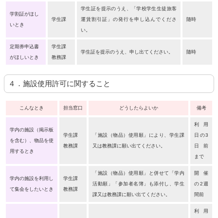
学生証を提示のうえ、「学校学生生徒旅客
学割証がほし
学生課
運賃割引証」の発行を申し込んでくださ
随時
いとき
い。
定期券申込書
学生課
学生証を提示のうえ、申し出てください。
随時
がほしいとき
教務課
４．施設使用許可に関すること
こんなとき
担当窓口
どうしたらよいか
備考
利用
学内の施設（掲示板
学生課
「施設（物品）使用願」により、学生課
日の3
を含む）、物品を使
教務課
又は教務課に願い出てください。
日前
用するとき
まで
「施設（物品）使用願」と併せて「学内
開催
学内の施設を利用し
学生課
活動願」「参加者名簿」も添付し、学生
の2週
て集会をしたいとき
教務課
課又は教務課に願い出てください。
間前
利用