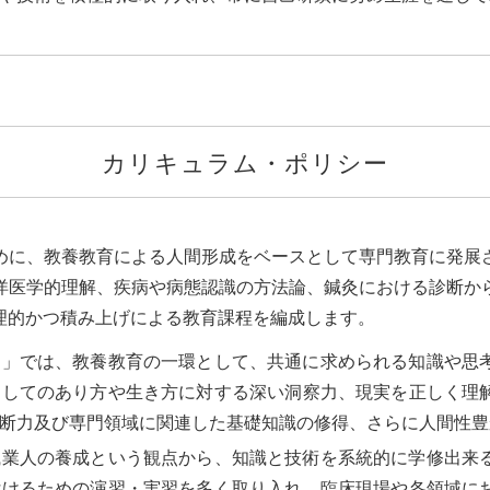
カリキュラム・ポリシー
めに、教養教育による人間形成をベースとして専門教育に発展
洋医学的理解、疾病や病態認識の方法論、鍼灸における診断か
理的かつ積み上げによる教育課程を編成します。
目」では、教養教育の一環として、共通に求められる知識や思
としてのあり方や生き方に対する深い洞察力、現実を正しく理
断力及び専門領域に関連した基礎知識の修得、さらに人間性豊
職業人の養成という観点から、知識と技術を系統的に学修出来
付けるための演習・実習を多く取り入れ、臨床現場や各領域に