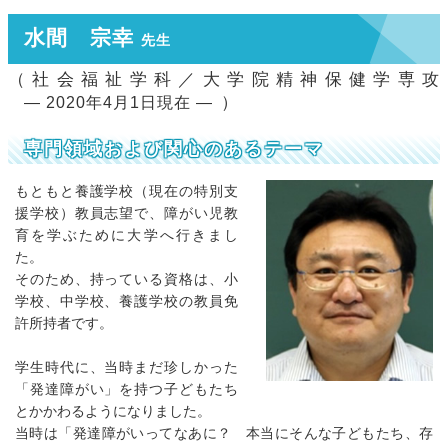
水間 宗幸
先生
（社会福祉学科／大学院精神保健学専攻
）
― 2020年4月1日現在 ―
専門領域および関心のあるテーマ
もともと養護学校（現在の特別支
援学校）教員志望で、障がい児教
育を学ぶために大学へ行きまし
た。
そのため、持っている資格は、小
学校、中学校、養護学校の教員免
許所持者です。
学生時代に、当時まだ珍しかった
「発達障がい」を持つ子どもたち
とかかわるようになりました。
当時は「発達障がいってなあに？ 本当にそんな子どもたち、存