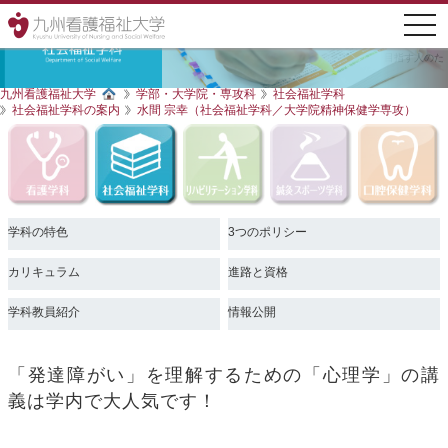
togg
navi
九州・沖縄で、看護師・社会福祉士・理学療法士・はり師・きゅう師・歯科衛生士を目指す人のた
めの大学
九州看護福祉大学
学部・大学院・専攻科
社会福祉学科
社会福祉学科の案内
水間 宗幸（社会福祉学科／大学院精神保健学専攻）
学科の特色
3つのポリシー
カリキュラム
進路と資格
学科教員紹介
情報公開
「発達障がい」を理解するための「心理学」の講
義は学内で大人気です！