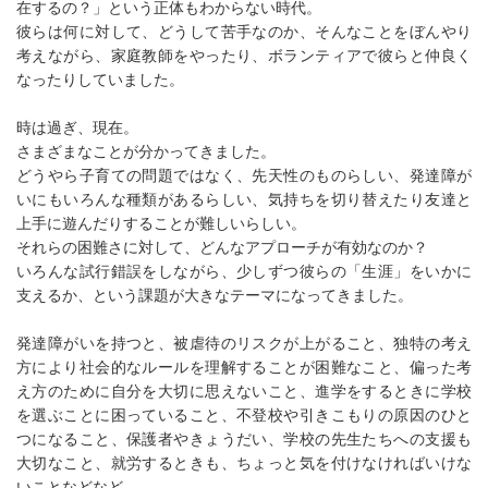
在するの？」という正体もわからない時代。
彼らは何に対して、どうして苦手なのか、そんなことをぼんやり
考えながら、家庭教師をやったり、ボランティアで彼らと仲良く
なったりしていました。
時は過ぎ、現在。
さまざまなことが分かってきました。
どうやら子育ての問題ではなく、先天性のものらしい、発達障が
いにもいろんな種類があるらしい、気持ちを切り替えたり友達と
上手に遊んだりすることが難しいらしい。
それらの困難さに対して、どんなアプローチが有効なのか？
いろんな試行錯誤をしながら、少しずつ彼らの「生涯」をいかに
支えるか、という課題が大きなテーマになってきました。
発達障がいを持つと、被虐待のリスクが上がること、独特の考え
方により社会的なルールを理解することが困難なこと、偏った考
え方のために自分を大切に思えないこと、進学をするときに学校
を選ぶことに困っていること、不登校や引きこもりの原因のひと
つになること、保護者やきょうだい、学校の先生たちへの支援も
大切なこと、就労するときも、ちょっと気を付けなければいけな
いことなどなど。