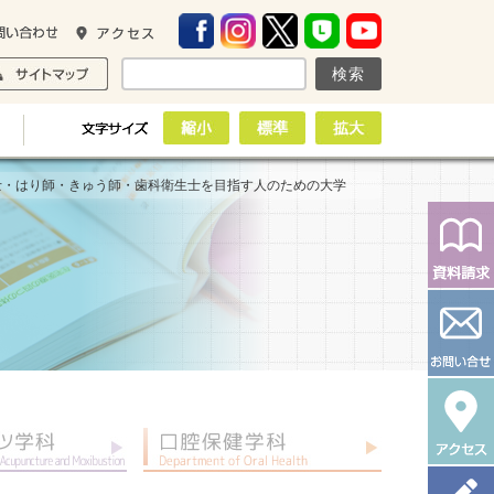
士・はり師・きゅう師・歯科衛生士を目指す人のための大学