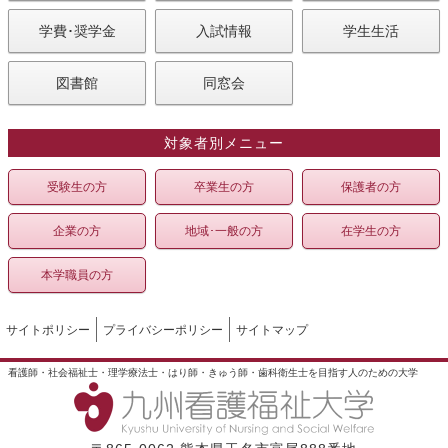
学費･奨学金
入試情報
学生生活
図書館
同窓会
対象者別メニュー
受験生の方
卒業生の方
保護者の方
企業の方
地域･一般の方
在学生の方
本学職員の方
サイトポリシー
プライバシーポリシー
サイトマップ
看護師・社会福祉士・理学療法士・はり師・きゅう師・歯科衛生士を目指す人のための大学