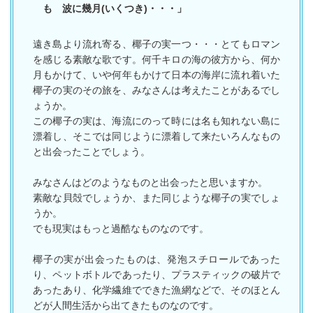
も 波に幾月(いくつき)・・・」
遠き島より流れ寄る、椰子の実一つ・・・とてもロマン
を感じる素敵な歌です。何千キロの海の彼方から、何か
月もかけて、いや何年もかけて日本の海岸に流れ着いた
椰子の実のその旅を、みなさんは考えたことがあるでし
ょうか。
この椰子の実は、海流にのって時には名も知れない島に
漂着し、そこでは同じように漂着して来たいろんなもの
と出会ったことでしょう。
みなさんはどのようなものと出会ったと思いますか。
素敵な貝殻でしょうか、また同じような椰子の実でしょ
うか。
でも現実はもっと過酷なものなのです。
椰子の実が出会ったものは、発泡スチロールであった
り、ペットボトルであったり、プラスティックの破片で
あったあり、化学繊維でできた漁網などで、そのほとん
どが人間生活から出てきたものなのです。