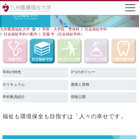
togg
navi
九州・沖縄で、看護師・社会福祉士・理学療法士・はり師・きゅう師・歯科衛生士を目指す人のた
めの大学
九州看護福祉大学
学部・大学院・専攻科
社会福祉学科
社会福祉学科の案内
安藤 学（社会福祉学科）
学科の特色
3つのポリシー
カリキュラム
進路と資格
学科教員紹介
情報公開
福祉も環境保全も目指すは「人々の幸せです」