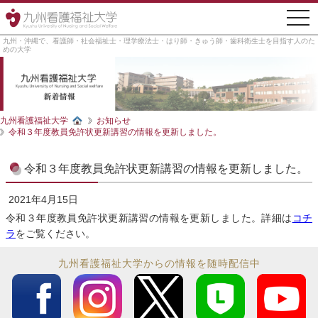
togg
navi
九州・沖縄で、看護師・社会福祉士・理学療法士・はり師・きゅう師・歯科衛生士を目指す人のた
めの大学
九州看護福祉大学
お知らせ
令和３年度教員免許状更新講習の情報を更新しました。
令和３年度教員免許状更新講習の情報を更新しました。
2021年4月15日
令和３年度教員免許状更新講習の情報を更新しました。詳細は
コチ
ラ
をご覧ください。
九州看護福祉大学からの情報を随時配信中