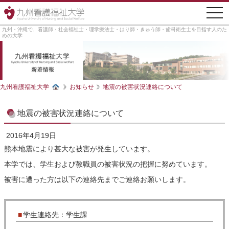
togg
navi
九州・沖縄で、看護師・社会福祉士・理学療法士・はり師・きゅう師・歯科衛生士を目指す人のた
めの大学
九州看護福祉大学
お知らせ
地震の被害状況連絡について
地震の被害状況連絡について
2016年4月19日
熊本地震により甚大な被害が発生しています。
本学では、学生および教職員の被害状況の把握に努めています。
被害に遭った方は以下の連絡先までご連絡お願いします。
学生連絡先：学生課