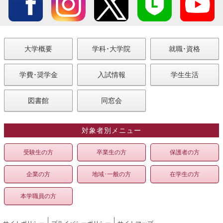
大学概要
学科･大学院
就職･資格
学費･奨学金
入試情報
学生生活
図書館
同窓会
対象者別メニュー
受験生の方
卒業生の方
保護者の方
企業の方
地域･一般の方
在学生の方
本学職員の方