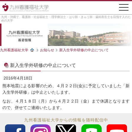
togg
navi
九州・沖縄で、看護師・社会福祉士・理学療法士・はり師・きゅう師・歯科衛生士を目指す人のた
めの大学
九州看護福祉大学
お知らせ
新入生学外研修の中止について
新入生学外研修の中止について
2016年4月18日
熊本地震による影響のため、４月２２日(金)に予定していました「新
入生学外研修」は中止といたします。
なお、４月１８日（月）から４月２２日（金）まで休講となります
ので、併せてご連絡いたします。
九州看護福祉大学からの情報を随時配信中