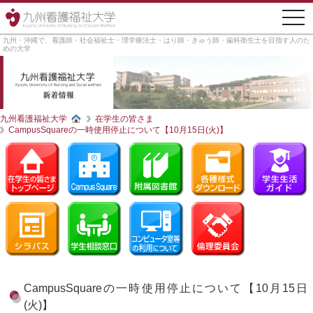
togg
navi
九州・沖縄で、看護師・社会福祉士・理学療法士・はり師・きゅう師・歯科衛生士を目指す人のた
めの大学
九州看護福祉大学
在学生の皆さま
CampusSquareの一時使用停止について【10月15日(火)】
CampusSquareの一時使用停止について【10月15日
(火)】