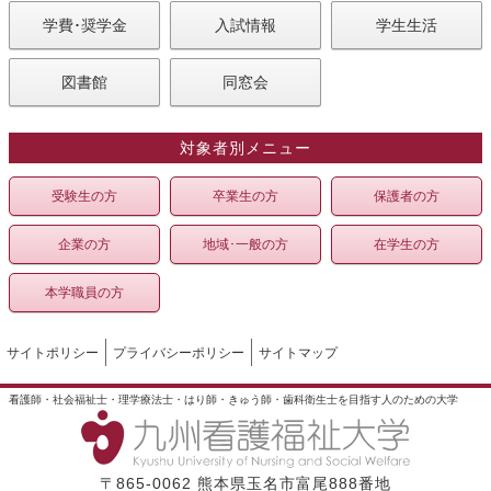
学費･奨学金
入試情報
学生生活
図書館
同窓会
対象者別メニュー
受験生の方
卒業生の方
保護者の方
企業の方
地域･一般の方
在学生の方
本学職員の方
サイトポリシー
プライバシーポリシー
サイトマップ
看護師・社会福祉士・理学療法士・はり師・きゅう師・歯科衛生士を目指す人のための大学
〒865-0062 熊本県玉名市富尾888番地