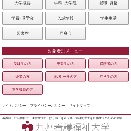
大学概要
学科･大学院
就職･資格
学費･奨学金
入試情報
学生生活
図書館
同窓会
対象者別メニュー
受験生の方
卒業生の方
保護者の方
企業の方
地域･一般の方
在学生の方
本学職員の方
サイトポリシー
プライバシーポリシー
サイトマップ
看護師・社会福祉士・理学療法士・はり師・きゅう師・歯科衛生士を目指す人のための大学