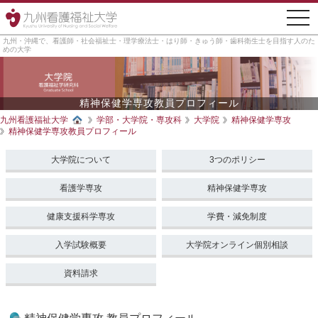
togg
navi
九州・沖縄で、看護師・社会福祉士・理学療法士・はり師・きゅう師・歯科衛生士を目指す人のた
めの大学
精神保健学専攻教員プロフィール
九州看護福祉大学
学部・大学院・専攻科
大学院
精神保健学専攻
精神保健学専攻教員プロフィール
大学院について
3つのポリシー
看護学専攻
精神保健学専攻
健康支援科学専攻
学費・減免制度
入学試験概要
大学院オンライン個別相談
資料請求