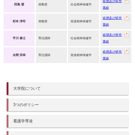
経歴及び研究
田島 望
准教授
社会精神保健学
業績
経歴及び研究
村本 浄司
准教授
発達精神保健学
業績
経歴及び研究
平川 泰士
専任講師
社会精神保健学
業績
経歴及び研究
水間 宗幸
専任講師
発達精神保健学
業績
大学院について
3つのポリシー
看護学専攻