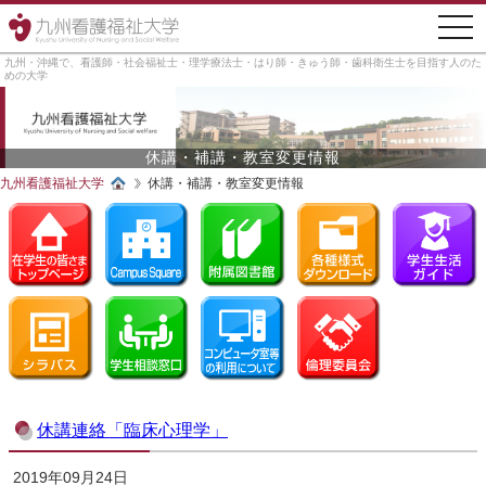
togg
navi
九州・沖縄で、看護師・社会福祉士・理学療法士・はり師・きゅう師・歯科衛生士を目指す人のた
めの大学
休講・補講・教室変更情報
九州看護福祉大学
休講・補講・教室変更情報
休講連絡「臨床心理学」
2019年09月24日