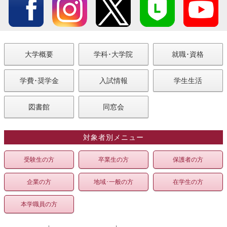
大学概要
学科･大学院
就職･資格
学費･奨学金
入試情報
学生生活
図書館
同窓会
対象者別メニュー
受験生の方
卒業生の方
保護者の方
企業の方
地域･一般の方
在学生の方
本学職員の方