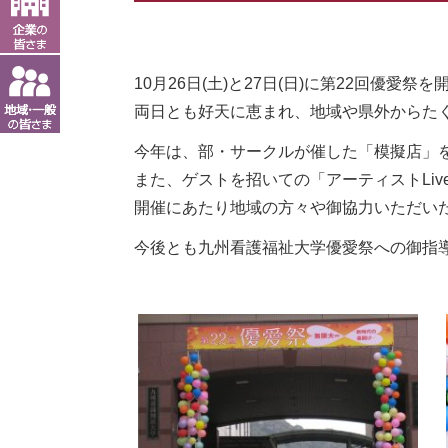
10月26日(土)と27日(日)に第22回優愛祭
両日とも好天に恵まれ、地域や県外からた
今年は、部・サークルが催した「模擬店」
また、ゲストを招いての「アーティストLi
開催にあたり地域の方々や御協力いただい
今後とも九州看護福祉大学優愛祭への御指
九