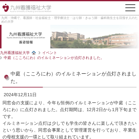
togg
navi
九州・沖縄で、看護師・社会福祉士・理学療法士・はり師・きゅう師・歯科衛生士を目指す人のた
めの大学
九州看護福祉大学
イベント
中庭（こころにわ）のイルミネーションが点灯されました。
中庭（こころにわ）のイルミネーションが点灯されまし
た。
2024年12月11日
同窓会の支援により、今年も恒例のイルミネーションが中庭（ここ
ろにわ）に点灯されました。点灯期間は、12月2日から1月下旬まで
です。
イルミネーション点灯は少しでも学生の皆さんに楽しんで頂きたい
という思いから、同窓会事業として管理運営を行っており、卒業生
の母校支援の一環として取り組まれています。