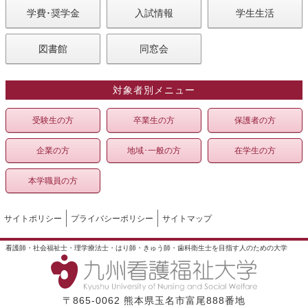
学費･奨学金
入試情報
学生生活
図書館
同窓会
対象者別メニュー
受験生の方
卒業生の方
保護者の方
企業の方
地域･一般の方
在学生の方
本学職員の方
サイトポリシー
プライバシーポリシー
サイトマップ
看護師・社会福祉士・理学療法士・はり師・きゅう師・歯科衛生士を目指す人のための大学
〒865-0062 熊本県玉名市富尾888番地