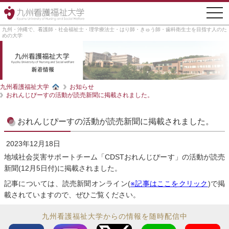
togg
navi
九州・沖縄で、看護師・社会福祉士・理学療法士・はり師・きゅう師・歯科衛生士を目指す人のた
めの大学
九州看護福祉大学
お知らせ
おれんじぴーすの活動が読売新聞に掲載されました。
おれんじぴーすの活動が読売新聞に掲載されました。
2023年12月18日
地域社会災害サポートチーム「CDSTおれんじぴーす」の活動が読売
新聞(12月5日付)に掲載されました。
記事については、読売新聞オンライン(
※記事はここをクリック
)で掲
載されていますので、ぜひご覧ください。
九州看護福祉大学からの情報を随時配信中