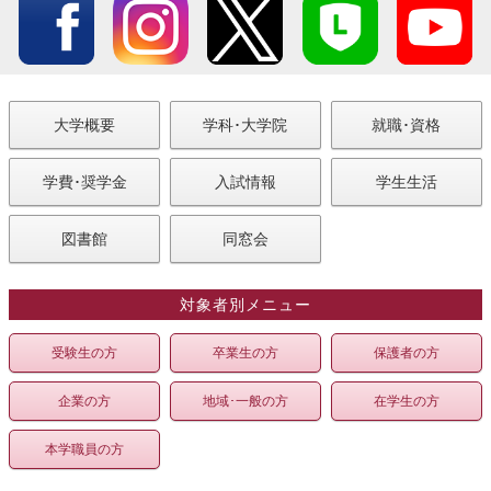
大学概要
学科･大学院
就職･資格
学費･奨学金
入試情報
学生生活
図書館
同窓会
対象者別メニュー
受験生の方
卒業生の方
保護者の方
企業の方
地域･一般の方
在学生の方
本学職員の方