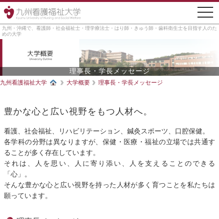
togg
navi
九州・沖縄で、看護師・社会福祉士・理学療法士・はり師・きゅう師・歯科衛生士を目指す人のた
めの大学
理事長・学長メッセージ
九州看護福祉大学
大学概要
理事長・学長メッセージ
豊かな心と広い視野をもつ人材へ。
看護、社会福祉、リハビリテーション、鍼灸スポーツ、口腔保健。
各学科の分野は異なりますが、保健・医療・福祉の立場では共通す
ることが多く存在しています。
それは、人を思い、人に寄り添い、人を支えることのできる
「心」。
そんな豊かな心と広い視野を持った人材が多く育つことを私たちは
願っています。