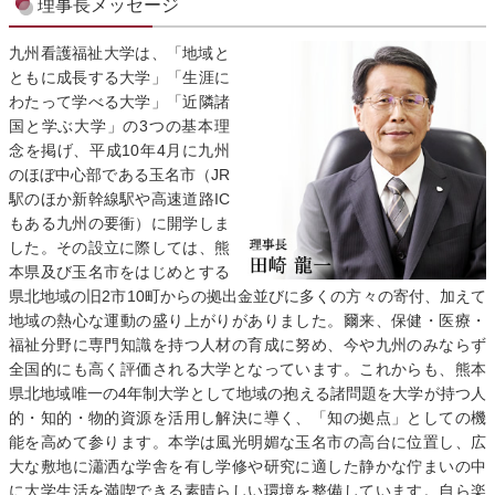
理事長メッセージ
九州看護福祉大学は、「地域と
ともに成長する大学」「生涯に
わたって学べる大学」「近隣諸
国と学ぶ大学」の3つの基本理
念を掲げ、平成10年4月に九州
のほぼ中心部である玉名市（JR
駅のほか新幹線駅や高速道路IC
もある九州の要衝）に開学しま
した。その設立に際しては、熊
本県及び玉名市をはじめとする
県北地域の旧2市10町からの拠出金並びに多くの方々の寄付、加えて
地域の熱心な運動の盛り上がりがありました。爾来、保健・医療・
福祉分野に専門知識を持つ人材の育成に努め、今や九州のみならず
全国的にも高く評価される大学となっています。これからも、熊本
県北地域唯一の4年制大学として地域の抱える諸問題を大学が持つ人
的・知的・物的資源を活用し解決に導く、「知の拠点」としての機
能を高めて参ります。本学は風光明媚な玉名市の高台に位置し、広
大な敷地に瀟洒な学舎を有し学修や研究に適した静かな佇まいの中
に大学生活を満喫できる素晴らしい環境を整備しています。自ら楽