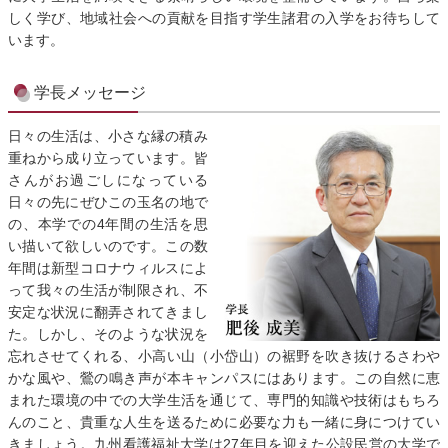
しく学び、地域社会への貢献を目指す学生諸君の入学をお待ちして
います。
学長メッセージ
日々の生活は、小さな縁の積み
重ねから成り立っています。皆
さんがお過ごしになっている
日々の先にぜひこの玉名の地で
の、本学での4年間の生活を思
い描いて欲しいのです。この数
年間は新型コロナウィルスによ
って我々の生活が制限され、不
安定な状況に翻弄されてきまし
た。しかし、そのような状況を
忘れさせてくれる、小高い山（小岱山）の裾野を吹き抜けるさわや
かな風や、鶯の鳴き声が本キャンパスにはあります。この自然に恵
まれた環境の中での大学生活を通じて、専門的知識や技術はもちろ
んのこと、貴重な人生を送るために必要な力も一緒に身につけてい
きましょう。九州看護福祉大学は27年目を迎えた公設民営の大学で