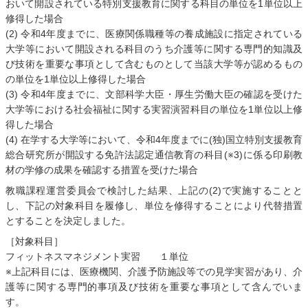
おいて開設されている特別支援教育に関する科目の単位を1単位以上
修得した場合
(2) 令和4年度までに、医療関係職種等の養成施設に指定されている
大学等において開設される科目のうち介護等に関する専門的知識及
び技術を重要な事項として含むものとして当該大学等が認めるもの
の単位を1単位以上修得した場合
(3) 令和4年度までに、文部科学大臣・厚生労働大臣の確認を受けた
大学等における社会福祉に関する実習演習科目の単位を1単位以上修
得した場合
(4) 在学する大学等において、令和4年度までに(独)国立特別支援教育
総合研究所が開設する免許法認定通信教育の科目(※3)に係る印刷教
材の学修の成果を確認する措置を受けた場合
教職課程運営委員会で検討した結果、上記の(2)で実施することと
し、下記の対象科目を履修し、単位を修得することにより代替措置
とすることを決定しました。
［対象科目］
フィットネスマネジメント実習 １単位
※上記科目には、医療機関、介護予防施設等での見学実習があり、介
護等に関する専門的事項及び技術を重要な事項として含んでいま
す。