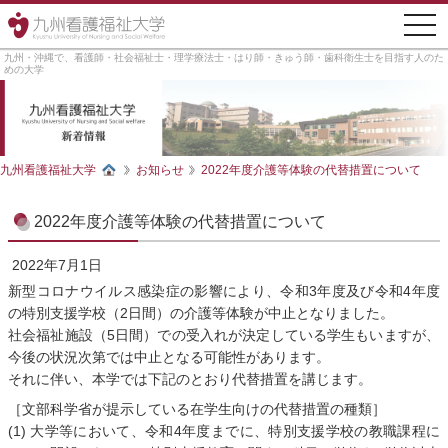
togg
navi
九州・沖縄で、看護師・社会福祉士・理学療法士・はり師・きゅう師・歯科衛生士を目指す人のた
めの大学
九州看護福祉大学
お知らせ
2022年度介護等体験の代替措置について
2022年度介護等体験の代替措置について
2022年7月1日
新型コロナウイルス感染症の影響により、令和3年度及び令和4年度
の特別支援学校（2日間）の介護等体験が中止となりました。
社会福祉施設（5日間）での受入れが決定している学生もいますが、
今後の状況次第では中止となる可能性があります。
それに伴い、本学では下記のとおり代替措置を講じます。
［文部科学省が提示している在学生向けの代替措置の種類］
(1) 大学等において、令和4年度までに、特別支援学校の教職課程に