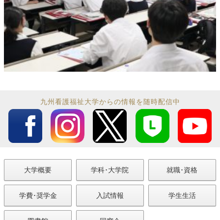
九州看護福祉大学からの情報を随時配信中
大学概要
学科･大学院
就職･資格
学費･奨学金
入試情報
学生生活