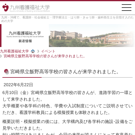
togg
navi
九州・沖縄で、看護師・社会福祉士・理学療法士・はり師・きゅう師・歯科衛生士を目指す人のた
めの大学
九州看護福祉大学
イベント
宮崎県立飯野高等学校の皆さんが来学されました。
宮崎県立飯野高等学校の皆さんが来学されました。
2022年6月22日
6月10日（金）宮崎県立飯野高等学校の皆さんが、進路学習の一環と
して来学されました。
大学概要や各学科の特色、学費や入試制度についてご説明させてい
ただき、看護学科教員による模擬授業も体験されました。
概要説明・模擬授業の後には、大学構内及び各学科の施設･設備をご
見学いただきました。
短い時間ではありましたが、今回の来学が皆さんにとって有意義な