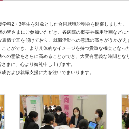
護学科2・3年生を対象とした合同就職説明会を開催しました。
当者の皆さまにご参加いただき、各病院の概要や採用計画などに
な表情で耳を傾けており、就職活動への意識の高さがうかがえ
くことができ、より具体的なイメージを持つ貴重な機会となっ
動への意欲をさらに高めることができ、大変有意義な時間とな
皆さまに、心より御礼申し上げます。
形成および就職支援に力を注いでまいります。
学生課 就