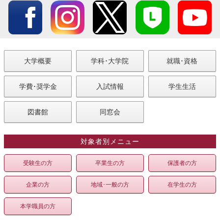
大学概要
学科･大学院
就職･資格
学費･奨学金
入試情報
学生生活
図書館
同窓会
対象者別メニュー
受験生の方
卒業生の方
保護者の方
企業の方
地域･一般の方
在学生の方
本学職員の方