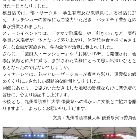
けた一日となりました。
模擬店では、部・サークル、学生有志及び教職員による出店に加
え、キッチンカーの皆様にもご協力いただき、バラエティ豊かな飲
食が提供されました。
ステージイベントでは、「タマナ歌謡祭」や「利き○○」など、実行
委員と来場者が一体となって盛り上がり、体育館や食堂棟でもさま
ざまな企画が実施され、学内全体が活気に包まれました。
さらに、「芸能人トークショー」や「お笑いLIVE」も開催され、会
場は笑顔と歓声に満ち、参加された皆様にとって思い出深いひとと
きとなったのではないでしょうか。
フィナーレでは、花火とレーザーショーが夜空を彩り、優愛祭の締
めくくりにふさわしい感動的な瞬間となりました。
開催にあたり、ご協力いただきました地域の皆様ならびに関係者の
皆様に、心より感謝申し上げます。
今後とも、九州看護福祉大学 優愛祭への温かいご支援とご協力を賜
りますよう、よろしくお願い申し上げます。
文責：九州看護福祉大学 優愛祭実行委員会