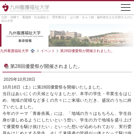
togg
navi
九州・沖縄で、看護師・社会福祉士・理学療法士・はり師・きゅう師・歯科衛生士を目指す人のた
めの大学
九州看護福祉大学
イベント
第28回優愛祭が開催されました。
第28回優愛祭が開催されました。
2025年10月28日
10月18日（土）に第28回優愛祭を開催いたしました。
当日はあいにくの天候となりましたが、本学の学生・卒業生をはじ
め、地域の皆様など多くの方々にご来場いただき、盛況のうちに終
了いたしました。
今年のテーマ「青春疾風」には、「地域の方々はもちろん、学生自
身が楽しめるようにしたいという想い、学生の力で地域を盛り上げ
て優愛祭を駆け抜けたい」といった想いが込められており、実行委
員をはじめとする学生、そして来場者の皆様が一体となって駆け抜