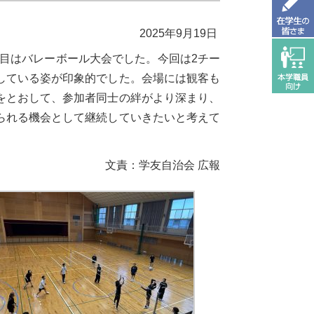
2025年9月19日
目はバレーボール大会でした。今回は
2
チー
している姿が印象的でした。会場には観客も
をとおして、参加者同士の絆がより深まり、
られる機会として継続していきたいと考えて
文責：学友自治会 広報