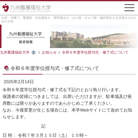
togg
navi
九州・沖縄で、看護師・社会福祉士・理学療法士・はり師・きゅう師・歯科衛生士を目指す人のた
めの大学
九州看護福祉大学
お知らせ
令和６年度学位授与式・修了式について
令和６年度学位授与式・修了式について
2025年2月14日
令和６年度学位授与式・修了式を下記のとおり執り行います。
保護者の皆様につきましては、出席いただけますが、駐車場及び座
席数には限りがありますのであらかじめご了承ください。
なお、今後変更が生じる場合には、本学Webサイトにて改めてお知
らせします。
記
日 時： 令和７年３月１５日（土） １０時～