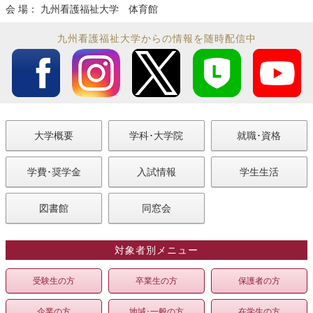
会 場： 九州看護福祉大学 体育館
九州看護福祉大学からの情報を随時配信中
大学概要
学科･大学院
就職･資格
学費･奨学金
入試情報
学生生活
図書館
同窓会
対象者別メニュー
受験生の方
卒業生の方
保護者の方
企業の方
地域･一般の方
在学生の方