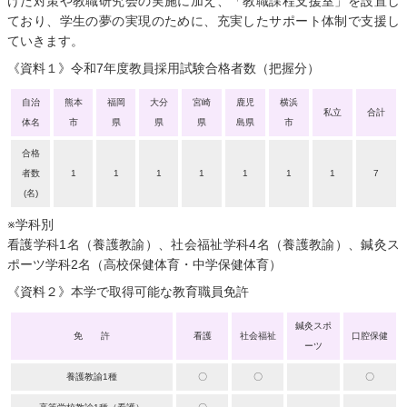
けた対策や教職研究会の実施に加え、「教職課程支援室」を設置し
ており、学生の夢の実現のために、充実したサポート体制で支援し
ていきます。
《資料１》令和7年度教員採用試験合格者数（把握分）
自治
熊本
福岡
大分
宮崎
鹿児
横浜
私立
合計
体名
市
県
県
県
島県
市
合格
者数
1
1
1
1
1
1
1
7
(名)
※学科別
看護学科1名（養護教諭）、社会福祉学科4名（養護教諭）、鍼灸ス
ポーツ学科2名（高校保健体育・中学保健体育）
《資料２》本学で取得可能な教育職員免許
鍼灸スポ
免 許
看護
社会福祉
口腔保健
ーツ
養護教諭1種
〇
〇
〇