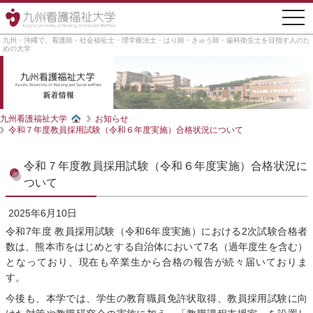
togg
navi
九州・沖縄で、看護師・社会福祉士・理学療法士・はり師・きゅう師・歯科衛生士を目指す人のた
めの大学
九州看護福祉大学
お知らせ
令和７年度教員採用試験（令和６年度実施）合格状況について
令和７年度教員採用試験（令和６年度実施）合格状況に
ついて
2025年6月10日
令和7年度 教員採用試験（令和6年度実施）における2次試験合格者
数は、熊本市をはじめとする自治体において7名（過年度生を含む）
となっており、現在も卒業生から合格の報告が続々届いておりま
す。
今後も、本学では、学生の教育職員免許状取得、教員採用試験に向