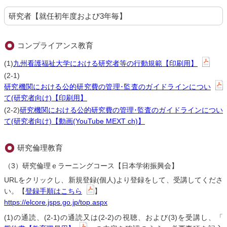
研究者【就任初年度および3年毎】
コンプライアンス教育
(1)
九州看護福祉大学における研究者等の行動規範【印刷用】
(2-1)
研究機関における公的研究費の管理･監査のガイドラインについ
て(研究者向け)【印刷用】
(2-2)
研究機関における公的研究費の管理･監査のガイドラインについ
て(研究者向け)【動画(YouTube MEXT ch)】
研究倫理教育
（3）研究倫理ｅラーニングコース【日本学術振興会】
URLをクリックし、新規登録(個人)より登録をして、受講してくださ
い。【
登録手順はこちら
】
https://elcore.jsps.go.jp/top.aspx
(1)の通読、(2-1)の通読又は(2-2)の視聴、および(3)を受講し、「