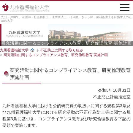
togg
navi
九州・沖縄で、看護師・社会福祉士・理学療法士・はり師・きゅう師・歯科衛生士を目指す人のた
めの大学
研究活動に関するコンプライアンス教育、研究倫理教育 実施計画
九州看護福祉大学
不正防止に関する取り組み
研究活動に関するコンプライアンス教育、研究倫理教育 実施計画
研究活動に関するコンプライアンス教育、研究倫理教育
実施計画
令和5年10月31日
不正防止計画推進室
九州看護福祉大学における公的研究費の取扱いに関する規程第3条及
び九州看護福祉大学における研究活動の不正行為防止等に関する規
程第3条に基づき、コンプライアンス教育及び研究倫理教育を下記の
要領で実施します。