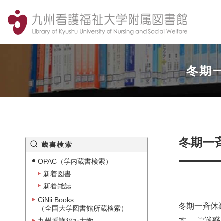
冬期
冬期一
蔵書検索
OPAC（学内蔵書検索）
新着図書
新着雑誌
CiNii Books
冬期一斉休
（全国大学図書館所蔵検索）
す。 ご迷
九州看護福祉大学