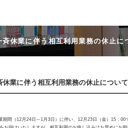
一斉休業に伴う相互利用業務の休止に
斉休業に伴う相互利用業務の休止につい
業期間（
12
月
24
日～1月3日）に伴い、
12
月
23
日（金）
15
：
00
惑をお掛けいたしますが、相互利用のお申し込みはお早めにお願