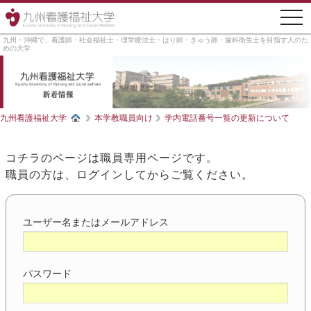
togg
navi
九州・沖縄で、看護師・社会福祉士・理学療法士・はり師・きゅう師・歯科衛生士を目指す人のた
めの大学
九州看護福祉大学
本学教職員向け
学内電話番号一覧の更新について
コチラのページは職員専用ページです。
職員の方は、ログインしてからご覧ください。
ユーザー名またはメールアドレス
パスワード