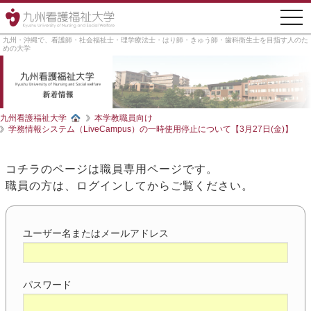
togg
navi
九州・沖縄で、看護師・社会福祉士・理学療法士・はり師・きゅう師・歯科衛生士を目指す人のた
めの大学
九州看護福祉大学
本学教職員向け
学務情報システム（LiveCampus）の一時使用停止について【3月27日(金)】
コチラのページは職員専用ページです。
職員の方は、ログインしてからご覧ください。
ユーザー名またはメールアドレス
パスワード