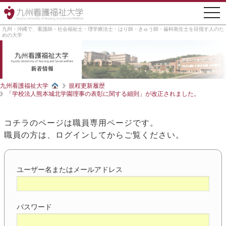
togg
navi
九州・沖縄で、看護師・社会福祉士・理学療法士・はり師・きゅう師・歯科衛生士を目指す人のた
めの大学
九州看護福祉大学
規程更新履歴
「学校法人熊本城北学園理事の表彰に関する細則」が改正されました。
コチラのページは職員専用ページです。
職員の方は、ログインしてからご覧ください。
ユーザー名またはメールアドレス
パスワード