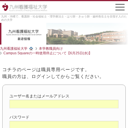
togg
navi
九州・沖縄で、看護師・社会福祉士・理学療法士・はり師・きゅう師・歯科衛生士を目指す人のた
めの大学
九州看護福祉大学
本学教職員向け
Campus Squareの一時使用停止について【6月25日(水)】
コチラのページは職員専用ページです。
職員の方は、ログインしてからご覧ください。
ユーザー名またはメールアドレス
パスワード