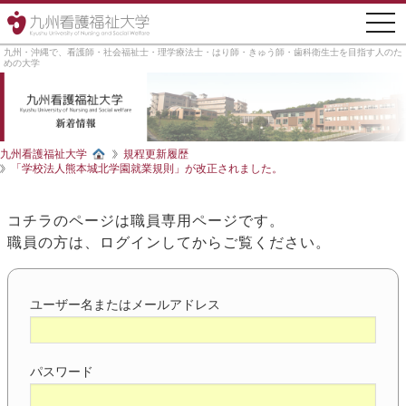
togg
navi
九州・沖縄で、看護師・社会福祉士・理学療法士・はり師・きゅう師・歯科衛生士を目指す人のた
めの大学
九州看護福祉大学
規程更新履歴
「学校法人熊本城北学園就業規則」が改正されました。
コチラのページは職員専用ページです。
職員の方は、ログインしてからご覧ください。
ユーザー名またはメールアドレス
パスワード