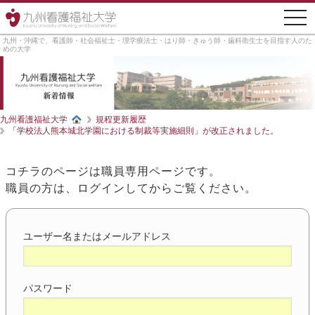
togg
navi
九州・沖縄で、看護師・社会福祉士・理学療法士・はり師・きゅう師・歯科衛生士を目指す人のた
めの大学
九州看護福祉大学
規程更新履歴
「学校法人熊本城北学園における制裁等実施細則」が改正されました。
コチラのページは職員専用ページです。
職員の方は、ログインしてからご覧ください。
ユーザー名またはメールアドレス
パスワード