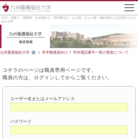
togg
navi
九州・沖縄で、看護師・社会福祉士・理学療法士・はり師・きゅう師・歯科衛生士を目指す人のた
めの大学
九州看護福祉大学
本学教職員向け
学内電話番号一覧の更新について
コチラのページは職員専用ページです。
職員の方は、ログインしてからご覧ください。
ユーザー名またはメールアドレス
パスワード