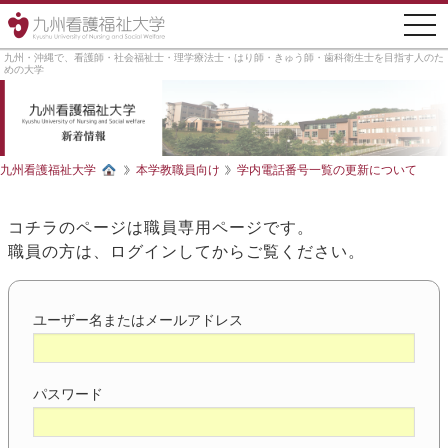
togg
navi
九州・沖縄で、看護師・社会福祉士・理学療法士・はり師・きゅう師・歯科衛生士を目指す人のた
めの大学
九州看護福祉大学
本学教職員向け
学内電話番号一覧の更新について
コチラのページは職員専用ページです。
職員の方は、ログインしてからご覧ください。
ユーザー名またはメールアドレス
パスワード