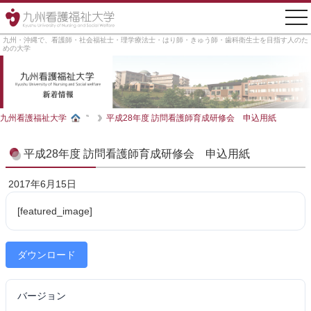
tog
nav
九州・沖縄で、看護師・社会福祉士・理学療法士・はり師・きゅう師・歯科衛生士を目指す人のた
めの大学
九州看護福祉大学
平成28年度 訪問看護師育成研修会 申込用紙
平成28年度 訪問看護師育成研修会 申込用紙
2017年6月15日
[featured_image]
ダウンロード
バージョン