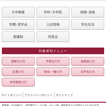
大学概要
学科･大学院
就職･資格
学費･奨学金
入試情報
学生生活
図書館
同窓会
対象者別メニュー
受験生の方
卒業生の方
保護者の方
企業の方
地域･一般の方
在学生の方
本学職員の方
サイトポリシー
プライバシーポリシー
サイトマップ
看護師・社会福祉士・理学療法士・はり師・きゅう師・歯科衛生士を目指す人のための大学