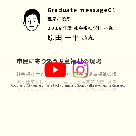
Graduate message01
荒尾市役所
２０１８年度 社会福祉学科 卒業
原田 一平 さん
市民に寄り添う児童福祉の現場
社会福祉士として採用され、現在は児童福祉の部
署で仕事をしています。主にこども家庭支援、児童
Copyright (C) Kyushu University of Nursing and Social welfare. All Rights Reserved.
虐待対応などを行っており、こどもや保護者との面
談や家庭訪問などを通して、課題の解決に向けて
一緒に取り組んでいます。社会福祉士は相談者の
心や生活に寄り添える存在であると感じており、一
緒に課題に取り組めることにやりがいを感じていま
す。これからも市民に寄り添った社会福祉士として